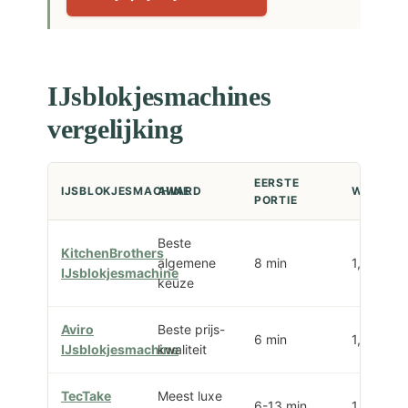
IJsblokjesmachines
vergelijking
EERSTE
IJSBLOKJESMACHINE
AWARD
WATERT
PORTIE
Beste
KitchenBrothers
algemene
8 min
1,6L
IJsblokjesmachine
keuze
Aviro
Beste prijs-
6 min
1,3L
IJsblokjesmachine
kwaliteit
TecTake
Meest luxe
6-13 min
1,2L