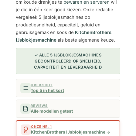
om koude drankjes te
bewaren en serveren
wil
je die in één keer goed kiezen. Onze redactie
vergeleek 5 ijsblokjesmachines op
productiesnelheid, capaciteit, geluid en
gebruiksgemak en koos de
KitchenBrothers
IJsblokjesmachine
als beste algemene keuze.
✓ ALLE 5 IJSBLOKJESMACHINES
GECONTROLEERD OP SNELHEID,
CAPACITEIT EN LEVERBAARHEID
OVERZICHT
Top 5 in het kort
REVIEWS
Alle modellen getest
ONZE NR. 1
KitchenBrothers IJsblokjesmachine