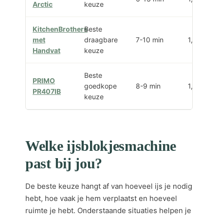
Arctic
keuze
KitchenBrothers
Beste
met
draagbare
7-10 min
1,2L
Handvat
keuze
Beste
PRIMO
goedkope
8-9 min
1,6L
PR407IB
keuze
Welke ijsblokjesmachine
past bij jou?
De beste keuze hangt af van hoeveel ijs je nodig
hebt, hoe vaak je hem verplaatst en hoeveel
ruimte je hebt. Onderstaande situaties helpen je