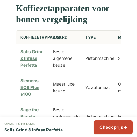
Koffiezetapparaten voor
bonen vergelijking
KOFFIEZETAPPARAAT
AWARD
TYPE
MELKSY
Solis Grind
Beste
& Infuse
algemene
Pistonmachine
Stoompij
Perfetta
keuze
Siemens
Meest luxe
OneTouc
EQ6 Plus
Volautomaat
keuze
melksys
s100
Sage the
Beste
Barista
professionele
Pistonmachine
Melkopsc
Express
keuze
ONZE TOPKEUZE
Check prijs
Solis Grind & Infuse Perfetta