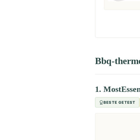
Bbq-thermom
1. MostEsse
BESTE GETEST