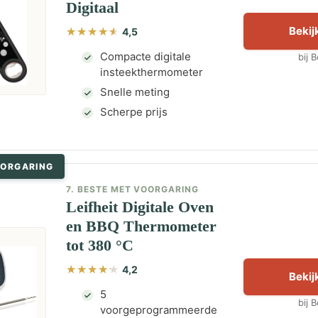
Digitaal
Bekijk
4,5
Compacte digitale
bij 
insteekthermometer
Snelle meting
Scherpe prijs
OORGARING
7. BESTE MET VOORGARING
Leifheit Digitale Oven
en BBQ Thermometer
tot 380 °C
4,2
Bekijk
5
bij 
voorgeprogrammeerde