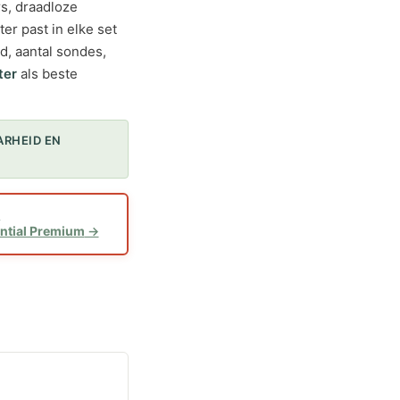
s, draadloze
r past in elke set
, aantal sondes,
ter
als beste
ARHEID EN
1
ntial Premium