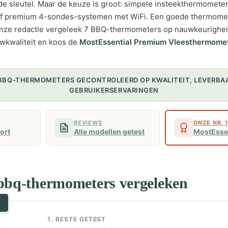
de sleutel. Maar de keuze is groot: simpele insteekthermometer
of premium 4-sondes-systemen met WiFi. Een goede thermomete
Onze redactie vergeleek 7 BBQ-thermometers op nauwkeurigheid
wkwaliteit en koos de
MostEssential Premium Vleesthermome
 BBQ-THERMOMETERS GECONTROLEERD OP KWALITEIT, LEVERBA
GEBRUIKERSERVARINGEN
REVIEWS
ONZE NR. 
kort
Alle modellen getest
MostEsse
 bbq-thermometers vergeleken
T
1. BESTE GETEST