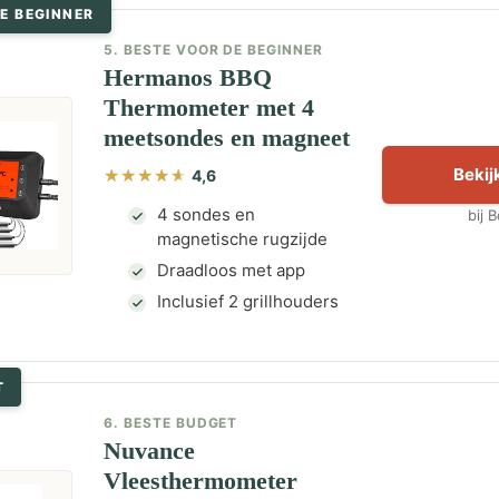
E BEGINNER
5. BESTE VOOR DE BEGINNER
Hermanos BBQ
Thermometer met 4
meetsondes en magneet
Bekijk
4,6
4 sondes en
bij 
magnetische rugzijde
Draadloos met app
Inclusief 2 grillhouders
T
6. BESTE BUDGET
Nuvance
Vleesthermometer