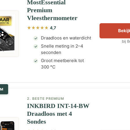
MostEssential
Premium
Vleesthermometer
4,7
Bekijk
Draadloos en waterdicht
bij 
Snelle meting in 2–4
seconden
Groot meetbereik tot
300 °C
UM
2. BESTE PREMIUM
INKBIRD INT-14-BW
Draadloos met 4
Sondes