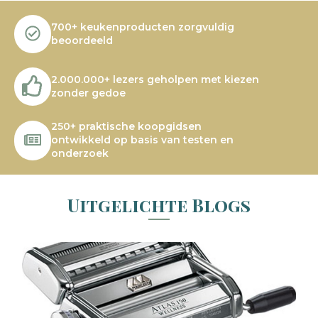
700+ keukenproducten zorgvuldig
beoordeeld
2.000.000+ lezers geholpen met kiezen
zonder gedoe
250+ praktische koopgidsen
ontwikkeld op basis van testen en
onderzoek
Uitgelichte Blogs