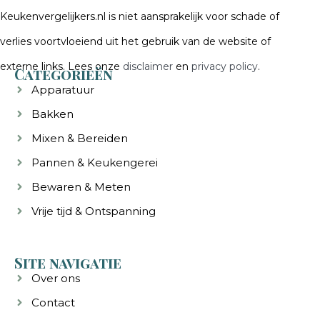
Keukenvergelijkers.nl is niet aansprakelijk voor schade of
verlies voortvloeiend uit het gebruik van de website of
externe links. Lees onze
disclaimer
en
privacy policy
.
Categorieën
Apparatuur
Bakken
Mixen & Bereiden
Pannen & Keukengerei
Bewaren & Meten
Vrije tijd & Ontspanning
Site navigatie
Over ons
Contact