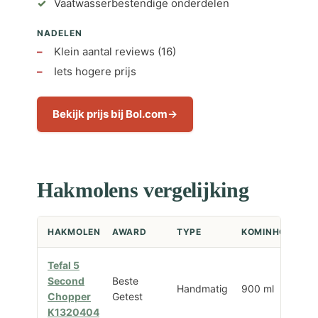
Vaatwasserbestendige onderdelen
NADELEN
Klein aantal reviews (16)
Iets hogere prijs
Bekijk prijs bij Bol.com
Hakmolens vergelijking
HAKMOLEN
AWARD
TYPE
KOMINHOUD
V
Tefal 5
Second
Beste
Handmatig
900 ml
5 
Chopper
Getest
K1320404