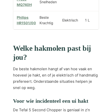
Snelheden
MQ740H
Philips
Beste
Elektrisch
1 L
Ph
HR1501/00
Krachtig
Welke hakmolen past bij
jou?
De beste hakmolen hangt af van hoe vaak en
hoeveel je hakt, en of je elektrisch of handmatig
prefereert. Onderstaande situaties helpen je
snel op weg.
Voor wie incidenteel een ui hakt
De Tefal 5 Second Chopper is geniaal in z’n