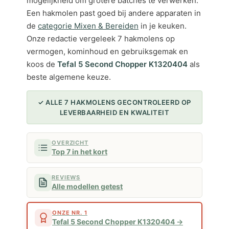
mogelijkheid om grotere batches te verwerken.
Een hakmolen past goed bij andere apparaten in
de
categorie Mixen & Bereiden
in je keuken.
Onze redactie vergeleek 7 hakmolens op
vermogen, kominhoud en gebruiksgemak en
koos de
Tefal 5 Second Chopper K1320404
als
beste algemene keuze.
✓ ALLE 7 HAKMOLENS GECONTROLEERD OP
LEVERBAARHEID EN KWALITEIT
OVERZICHT
Top 7 in het kort
REVIEWS
Alle modellen getest
ONZE NR. 1
Tefal 5 Second Chopper K1320404