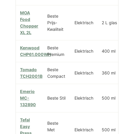
MOA
Beste
Food
Prijs-
Elektrisch
2 L glas
BP
Chopper
Kwaliteit
XL 2L
Kenwood
Beste
Elektrisch
400 ml
K
CHP61.000WH
Premium
Tomado
Beste
Elektrisch
360 ml
4
TCH2001B
Compact
Emerio
MC-
Beste Stil
Elektrisch
500 ml
Sti
132890
Tefal
Beste
Easy
2
Met
Elektrisch
500 ml
Press
sn