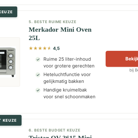
KEUZE
5. BESTE RUIME KEUZE
Merkador Mini Oven
25L
4,5
Bekijk
Ruime 25 liter-inhoud
voor grotere gerechten
bij 
Heteluchtfunctie voor
gelijkmatig bakken
Handige kruimelbak
voor snel schoonmaken
T KEUZE
6. BESTE BUDGET KEUZE
Tristar OV-3615 Mini