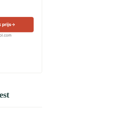
 prijs
Bol.com
est