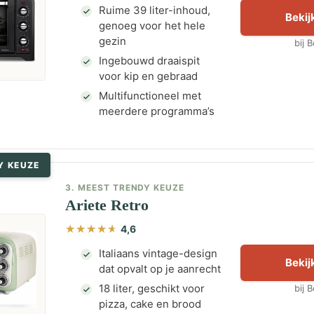
Ruime 39 liter-inhoud,
Bekijk
genoeg voor het hele
gezin
bij 
Ingebouwd draaispit
voor kip en gebraad
Multifunctioneel met
meerdere programma’s
Y KEUZE
3. MEEST TRENDY KEUZE
Ariete Retro
4,6
Italiaans vintage-design
Bekijk
dat opvalt op je aanrecht
18 liter, geschikt voor
bij 
pizza, cake en brood