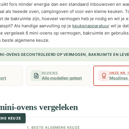
uikt fors minder energie dan een standaard inbouwoven en warm
al als tweede oven, campingoven of voor een kleine keuken. T
et de bakruimte zijn, hoeveel vermogen heb je nodig en wil je e
aispit? Als handige aanvulling op je
keukenapparatuur
wil je da
ie vergeleek 6 mini-ovens op vermogen, bakruimte en gebruik
s beste algemene keuze.
MINI-OVENS GECONTROLEERD OP VERMOGEN, BAKRUIMTE EN LEV
REVIEWS
ONZE NR. 
kort
Alle modellen getest
Moulinex
mini-ovens vergeleken
ENE KEUZE
1. BESTE ALGEMENE KEUZE