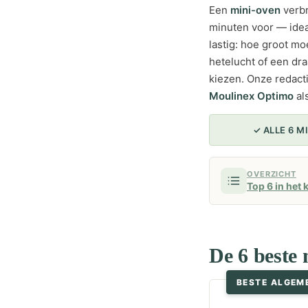
Een
mini-oven
verbr
minuten voor — idea
lastig: hoe groot mo
hetelucht of een dra
kiezen. Onze redact
Moulinex Optimo
al
✓ ALLE 6 
OVERZICHT
Top 6 in het 
De 6 beste 
BESTE ALGEM