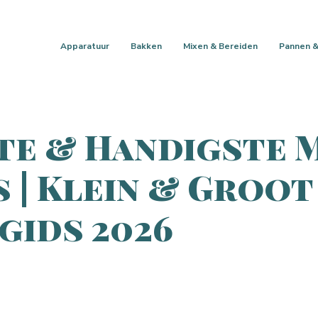
Apparatuur
Bakken
Mixen & Bereiden
Pannen &
te & Handigste M
 | Klein & Groot 
gids 2026