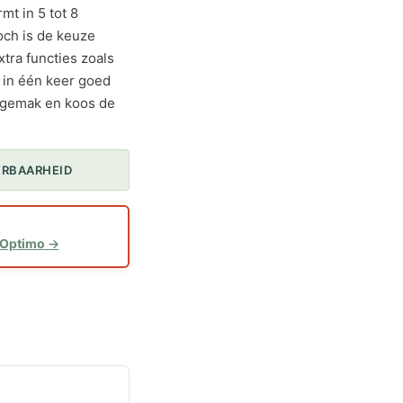
t in 5 tot 8
och is de keuze
xtra functies zoals
t in één keer goed
sgemak en koos de
ERBAARHEID
1
 Optimo