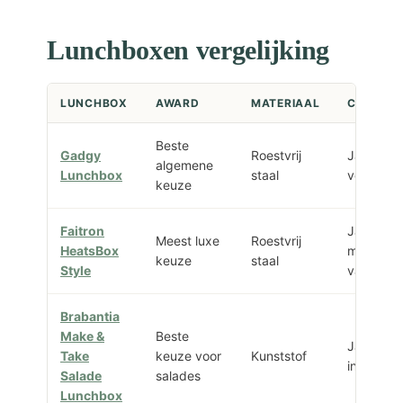
Lunchboxen vergelijking
LUNCHBOX
AWARD
MATERIAAL
COMPAR
Beste
Gadgy
Roestvrij
Ja, losse
algemene
Lunchbox
staal
verdeler
keuze
Faitron
Ja,
Meest luxe
Roestvrij
HeatsBox
meerder
keuze
staal
Style
vakken
Brabantia
Make &
Beste
Ja, bento
Take
keuze voor
Kunststof
inlay
Salade
salades
Lunchbox