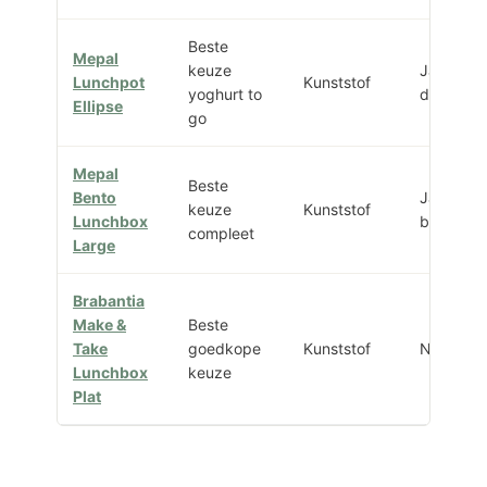
Beste
Mepal
keuze
Ja, twee
Lunchpot
Kunststof
yoghurt to
delen
Ellipse
go
Mepal
Beste
Bento
Ja, losse
keuze
Kunststof
Lunchbox
bento-bo
compleet
Large
Brabantia
Make &
Beste
Take
goedkope
Kunststof
Nee
Lunchbox
keuze
Plat