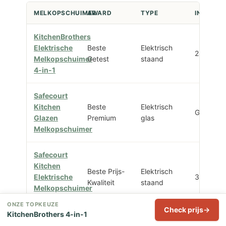
MELKOPSCHUIMER
AWARD
TYPE
INHOUD
KitchenBrothers
Elektrische
Beste
Elektrisch
240 ml
Melkopschuimer
Getest
staand
4-in-1
Safecourt
Kitchen
Beste
Elektrisch
Glazen k
Glazen
Premium
glas
Melkopschuimer
Safecourt
Kitchen
Beste Prijs-
Elektrisch
Elektrische
350 ml
Kwaliteit
staand
Melkopschuimer
350ml
ONZE TOPKEUZE
Check prijs
KitchenBrothers 4-in-1
Vivid