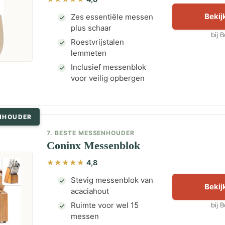
Bekijk
Zes essentiële messen
plus schaar
bij 
Roestvrijstalen
lemmeten
Inclusief messenblok
voor veilig opbergen
NHOUDER
7. BESTE MESSENHOUDER
Coninx Messenblok
4,8
Stevig messenblok van
Bekijk
acaciahout
Ruimte voor wel 15
bij 
messen