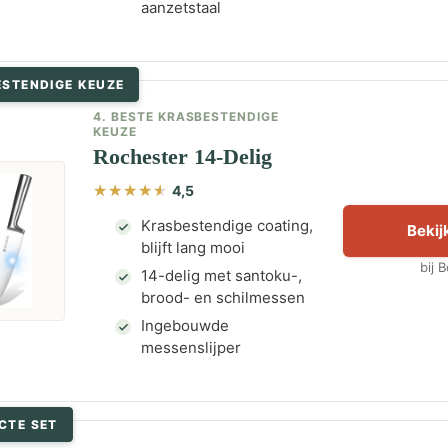
aanzetstaal
ESTENDIGE KEUZE
4. BESTE KRASBESTENDIGE
KEUZE
Rochester 14-Delig
4,5
Krasbestendige coating,
Bekijk
blijft lang mooi
bij 
14-delig met santoku-,
brood- en schilmessen
Ingebouwde
messenslijper
CTE SET