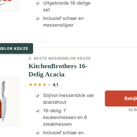
Uitgebreide 16-delige
set
Inclusief schaar en
messenslijper
NBLOK KEUZE
3. BESTE MESSENBLOK KEUZE
KitchenBrothers 16-
Delig Acacia
4,1
Stijlvol messenblok van
Bekijk
acaciahout
bij 
16-delig: 7
keukenmessen en 6
steakmessen
Inclusief schaar en