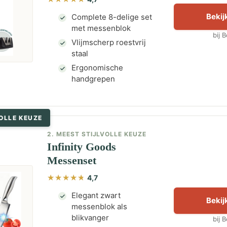
Bekijk
Complete 8-delige set
met messenblok
bij 
Vlijmscherp roestvrij
staal
Ergonomische
handgrepen
OLLE KEUZE
2. MEEST STIJLVOLLE KEUZE
Infinity Goods
Messenset
4,7
Elegant zwart
Bekijk
messenblok als
blikvanger
bij 