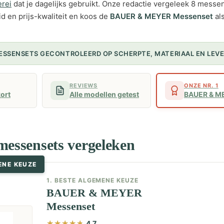
rei
dat je dagelijks gebruikt. Onze redactie vergeleek 8 messe
d en prijs-kwaliteit en koos de
BAUER & MEYER Messenset
al
MESSENSETS GECONTROLEERD OP SCHERPTE, MATERIAAL EN LEV
REVIEWS
ONZE NR. 1
kort
Alle modellen getest
BAUER & M
messensets vergeleken
ENE KEUZE
1. BESTE ALGEMENE KEUZE
BAUER & MEYER
Messenset
4,7