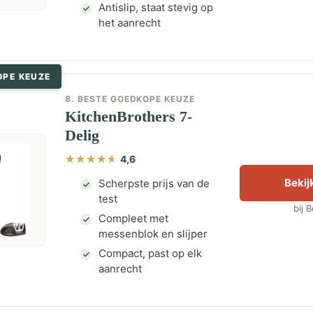
Antislip, staat stevig op
het aanrecht
OPE KEUZE
8. BESTE GOEDKOPE KEUZE
KitchenBrothers 7-
Delig
4,6
Bekijk
Scherpste prijs van de
test
bij 
Compleet met
messenblok en slijper
Compact, past op elk
aanrecht