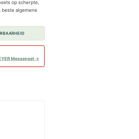
nsets op scherpte,
s beste algemene
ERBAARHEID
EYER Messenset