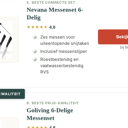
5. BESTE COMPACTE SET
Nevana Messenset 6-
Delig
4,6
Bekijk
Zes messen voor
uiteenlopende snijtaken
bij 
Inclusief messenslijper
Roestbestendig en
vaatwasserbestendig
RVS
KWALITEIT
6. BESTE PRIJS-KWALITEIT
Goliving 6-Delige
Messenset
4,8