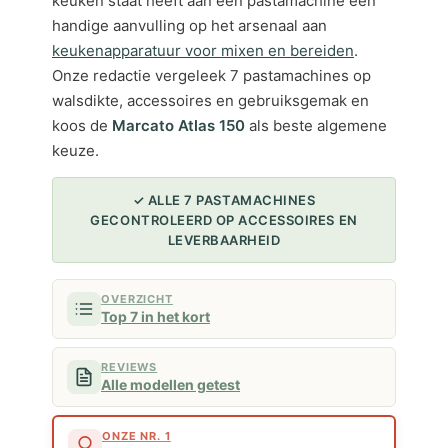
keuken staat heeft aan een pastamachine een
handige aanvulling op het arsenaal aan
keukenapparatuur voor mixen en bereiden
.
Onze redactie vergeleek 7 pastamachines op
walsdikte, accessoires en gebruiksgemak en
koos de
Marcato Atlas 150
als beste algemene
keuze.
✓ ALLE 7 PASTAMACHINES
GECONTROLEERD OP ACCESSOIRES EN
LEVERBAARHEID
OVERZICHT
Top 7 in het kort
REVIEWS
Alle modellen getest
ONZE NR. 1