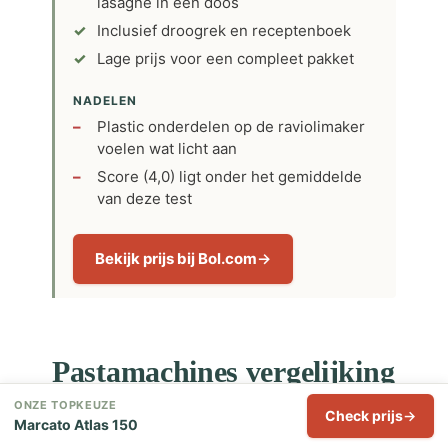
lasagne in één doos
Inclusief droogrek en receptenboek
Lage prijs voor een compleet pakket
NADELEN
Plastic onderdelen op de raviolimaker
voelen wat licht aan
Score (4,0) ligt onder het gemiddelde
van deze test
Bekijk prijs bij Bol.com
Pastamachines vergelijking
ONZE TOPKEUZE
Check prijs
Marcato Atlas 150
PASTAMACHINE
AWARD
TYPE
PASTAS