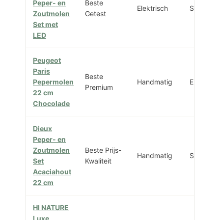
Peper- en
Beste
Elektrisch
Set 2
Zoutmolen
Getest
Set met
LED
Peugeot
Paris
Beste
Pepermolen
Handmatig
Enkel
Premium
22 cm
Chocolade
Dieux
Peper- en
Zoutmolen
Beste Prijs-
Handmatig
Set 2
Set
Kwaliteit
Acaciahout
22 cm
HI NATURE
Luxe