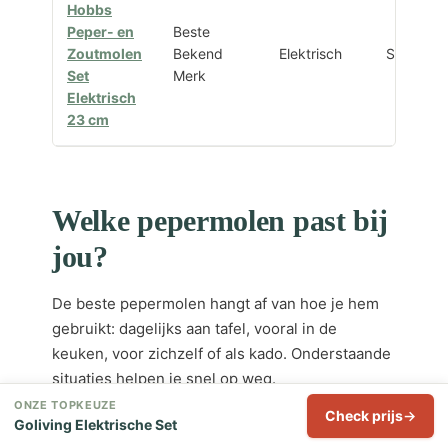
Hobbs
Peper- en
Beste
Zoutmolen
Bekend
Elektrisch
Set 2
Set
Merk
Elektrisch
23 cm
Welke pepermolen past bij
jou?
De beste pepermolen hangt af van hoe je hem
gebruikt: dagelijks aan tafel, vooral in de
keuken, voor zichzelf of als kado. Onderstaande
situaties helpen je snel op weg.
ONZE TOPKEUZE
Check prijs
Goliving Elektrische Set
Voor dagelijks gebruik aan tafel