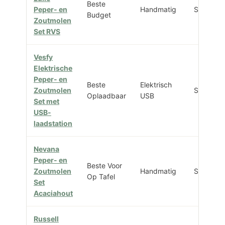
Beste
Peper- en
Handmatig
Set 2
Budget
Zoutmolen
Set RVS
Vesfy
Elektrische
Peper- en
Beste
Elektrisch
Zoutmolen
Set 2
Oplaadbaar
USB
Set met
USB-
laadstation
Nevana
Peper- en
Beste Voor
Zoutmolen
Handmatig
Set 2
Op Tafel
Set
Acaciahout
Russell