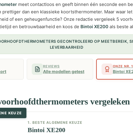
mometer
meet contactloos en geeft binnen één seconde een be
 prettiger dan een klassieke koortsthermometer. Maar waar let 
lheid of een geheugenfunctie? Onze redactie vergeleek 5 voo
tietijd en betrouwbaarheid en koos de
Bintoi XE200
als beste 
VOORHOOFDTHERMOMETERS GECONTROLEERD OP MEETBEREIK, S
LEVERBAARHEID
REVIEWS
ONZE NR. 
kort
Alle modellen getest
Bintoi XE
 voorhoofdthermometers vergeleken
ENE KEUZE
1. BESTE ALGEMENE KEUZE
Bintoi XE200