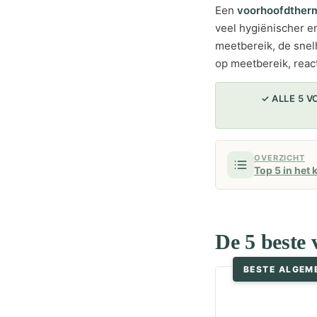
Een
voorhoofdther
veel hygiënischer en
meetbereik, de sne
op meetbereik, reac
✓ ALLE 5 
OVERZICHT
Top 5 in het 
De 5 beste
BESTE ALGEM