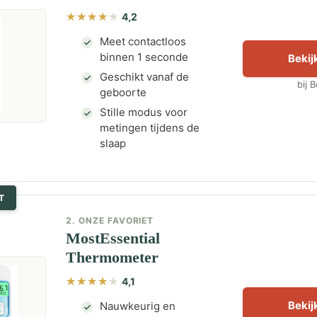
4,2
Meet contactloos
binnen 1 seconde
Bekijk
Geschikt vanaf de
bij 
geboorte
Stille modus voor
metingen tijdens de
slaap
T
2. ONZE FAVORIET
MostEssential
Thermometer
4,1
Bekijk
Nauwkeurig en