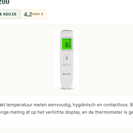
200
4,2
E KEUZE
VAN 5
akt temperatuur meten eenvoudig, hygiënisch en contactloos. 
ige meting af op het verlichte display, en de thermometer is g