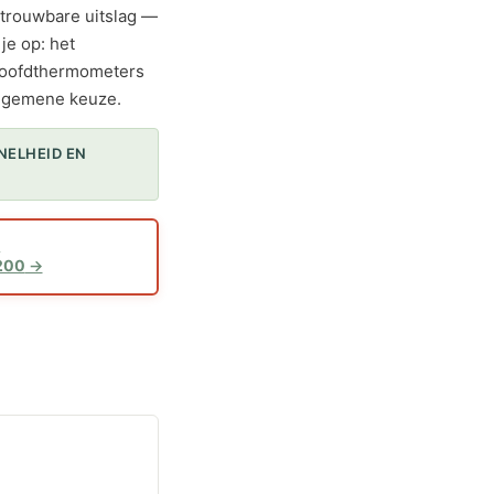
trouwbare uitslag —
je op: het
rhoofdthermometers
algemene keuze.
NELHEID EN
1
200