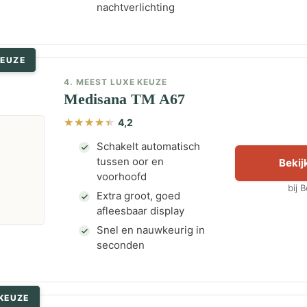
nachtverlichting
KEUZE
4. MEEST LUXE KEUZE
Medisana TM A67
4,2
Schakelt automatisch
tussen oor en
Bekijk
voorhoofd
bij 
Extra groot, goed
afleesbaar display
Snel en nauwkeurig in
seconden
 KEUZE