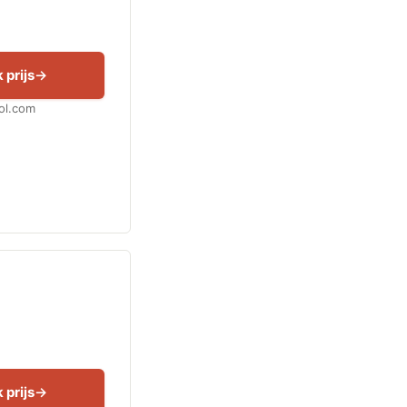
 prijs
Bol.com
 prijs