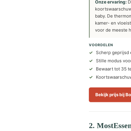
Onze ervaring:
De
koortswaarschuwi
baby. De thermom
kamer- en vloeist
voor de meeste 
VOORDELEN
Scherp geprijsd 
Stille modus voo
Bewaart tot 35 
Koortswaarschuw
Bekijk prijs bij B
2. MostEsse