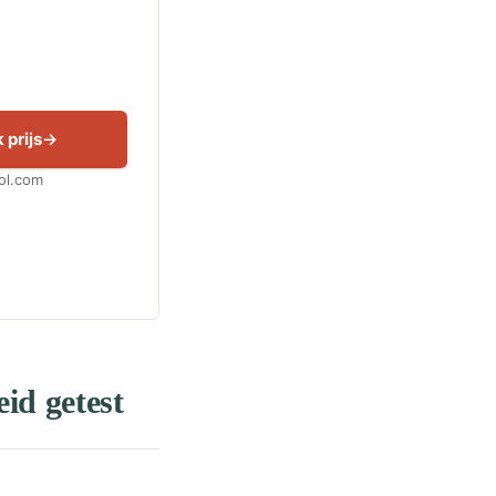
 prijs
Bol.com
id getest