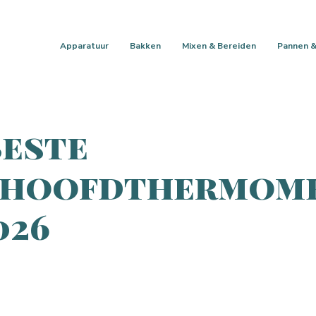
Apparatuur
Bakken
Mixen & Bereiden
Pannen &
Beste
hoofdthermom
026