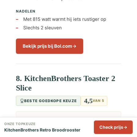
NADELEN
Met 815 watt warmt hij iets rustiger op
Slechts 2 sleuven
Bekijk prijs bij Bol.com
8. KitchenBrothers Toaster 2
Slice
4,5
BESTE GOEDKOPE KEUZE
VAN 5
ONZE TOPKEUZE
Check prijs
KitchenBrothers Retro Broodrooster