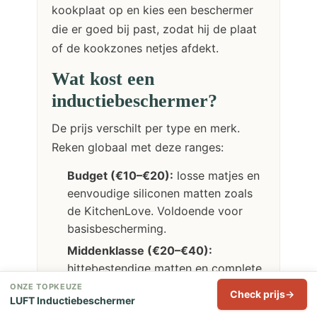
kookplaat op en kies een beschermer
die er goed bij past, zodat hij de plaat
of de kookzones netjes afdekt.
Wat kost een
inductiebeschermer?
De prijs verschilt per type en merk.
Reken globaal met deze ranges:
Budget (€10–€20):
losse matjes en
eenvoudige siliconen matten zoals
de KitchenLove. Voldoende voor
basisbescherming.
Middenklasse (€20–€40):
hittebestendige matten en complete
sets zoals de LUFT en NAZROM. Een
ONZE TOPKEUZE
Check prijs
LUFT Inductiebeschermer
goede balans tussen prijs en