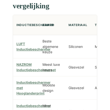
vergelijking
INDUCTIEBESCHERMER
AWARD
MATERIAAL
TYPE
Beste
LUFT
algemene
Siliconen
Mat
Inductiebeschermer
keuze
NAZROM
Meest luxe
Glasvezel
Set
Inductiebeschermerset
keuze
Inductiebeschermer
Mooiste
met
Glasvezel
Afdekpla
design
Hooglanderprint
Inductiebeschermer
Minst