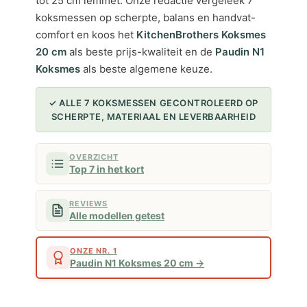
tot 25 cm lemmet. Onze redactie vergeleek 7
koksmessen op scherpte, balans en handvat-
comfort en koos het
KitchenBrothers Koksmes
20 cm
als beste prijs-kwaliteit en de
Paudin N1
Koksmes
als beste algemene keuze.
✓ ALLE 7 KOKSMESSEN GECONTROLEERD OP
SCHERPTE, MATERIAAL EN LEVERBAARHEID
OVERZICHT
Top 7 in het kort
REVIEWS
Alle modellen getest
ONZE NR. 1
Paudin N1 Koksmes 20 cm