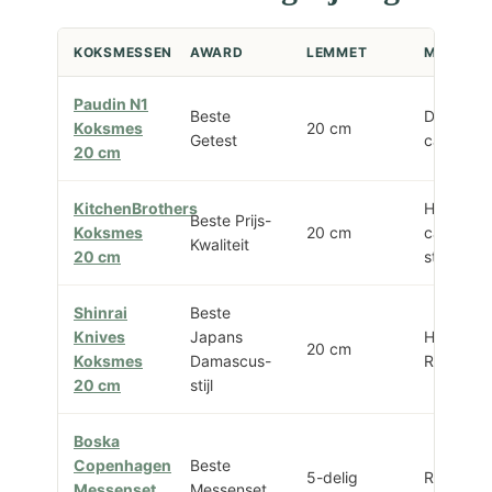
KOKSMESSEN
AWARD
LEMMET
MATERIA
Paudin N1
Beste
Duits
Koksmes
20 cm
Getest
carbonst
20 cm
KitchenBrothers
High-
Beste Prijs-
Koksmes
20 cm
carbon
Kwaliteit
20 cm
staal
Shinrai
Beste
Knives
Japans
Hammer
20 cm
Koksmes
Damascus-
RVS
20 cm
stijl
Boska
Copenhagen
Beste
5-delig
RVS
Messenset
Messenset