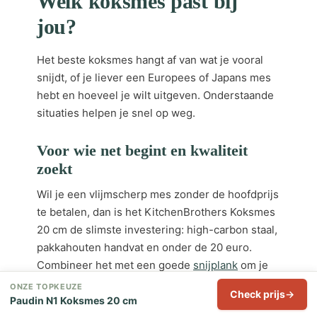
Welk koksmes past bij
jou?
Het beste koksmes hangt af van wat je vooral
snijdt, of je liever een Europees of Japans mes
hebt en hoeveel je wilt uitgeven. Onderstaande
situaties helpen je snel op weg.
Voor wie net begint en kwaliteit
zoekt
Wil je een vlijmscherp mes zonder de hoofdprijs
te betalen, dan is het KitchenBrothers Koksmes
20 cm de slimste investering: high-carbon staal,
pakkahouten handvat en onder de 20 euro.
Combineer het met een goede
snijplank
om je
messen scherp te houden — harde plastic of
ONZE TOPKEUZE
Check prijs
glazen platen bot ze juist.
Paudin N1 Koksmes 20 cm