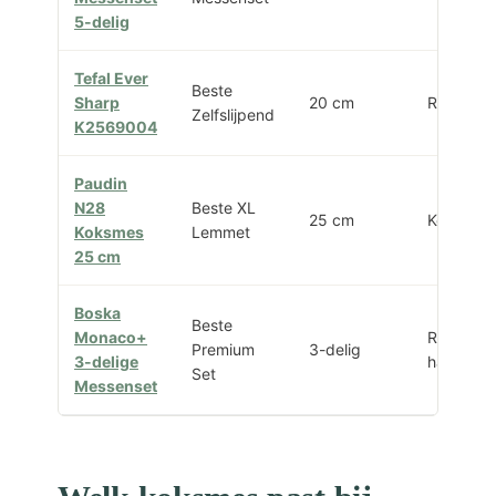
5-delig
Tefal Ever
Beste
Sharp
20 cm
RVS
Zelfslijpend
K2569004
Paudin
N28
Beste XL
25 cm
Koolstofs
Koksmes
Lemmet
25 cm
Boska
Beste
Monaco+
RVS extr
Premium
3-delig
3-delige
hard
Set
Messenset