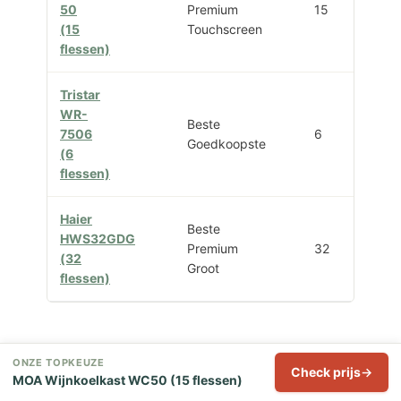
50
Premium
15
(15
Touchscreen
flessen)
Tristar
WR-
Beste
7506
6
Goedkoopste
(6
flessen)
Haier
Beste
HWS32GDG
Premium
32
(32
Groot
flessen)
Welke wijnklimaatkast
ONZE TOPKEUZE
Check prijs
MOA Wijnkoelkast WC50 (15 flessen)
past bij jou?