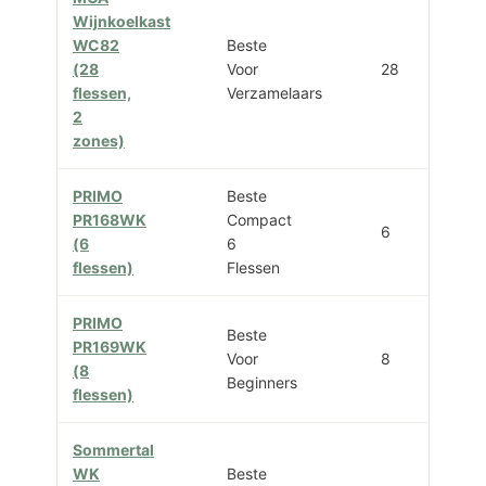
Wijnkoelkast
WC82
Beste
(28
Voor
28
flessen,
Verzamelaars
2
zones)
PRIMO
Beste
PR168WK
Compact
6
(6
6
flessen)
Flessen
PRIMO
Beste
PR169WK
Voor
8
(8
Beginners
flessen)
Sommertal
WK
Beste