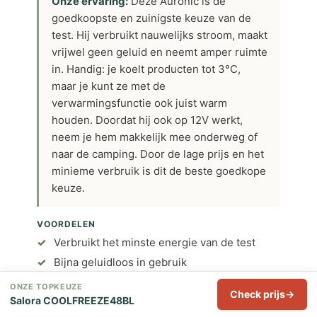
Onze ervaring:
Deze Auronic is de
goedkoopste en zuinigste keuze van de
test. Hij verbruikt nauwelijks stroom, maakt
vrijwel geen geluid en neemt amper ruimte
in. Handig: je koelt producten tot 3°C,
maar je kunt ze met de
verwarmingsfunctie ook juist warm
houden. Doordat hij ook op 12V werkt,
neem je hem makkelijk mee onderweg of
naar de camping. Door de lage prijs en het
minieme verbruik is dit de beste goedkope
keuze.
VOORDELEN
Verbruikt het minste energie van de test
Bijna geluidloos in gebruik
Koelt én verwarmt naar wens
ONZE TOPKEUZE
Check prijs
Salora COOLFREEZE48BL
Werkt op 230V en op 12V in de auto