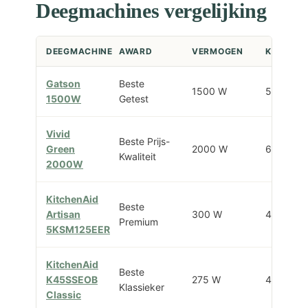
Deegmachines vergelijking
DEEGMACHINE
AWARD
VERMOGEN
KOMINH
Gatson
Beste
1500 W
5 L
1500W
Getest
Vivid
Beste Prijs-
Green
2000 W
6,2 L
Kwaliteit
2000W
KitchenAid
Beste
Artisan
300 W
4,8 L
Premium
5KSM125EER
KitchenAid
Beste
K45SSEOB
275 W
4,3 L
Klassieker
Classic