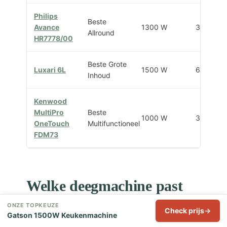
Philips
Beste
Avance
1300 W
3,4 L
Allround
HR7778/00
Beste Grote
Luxari 6L
1500 W
6 L
Inhoud
Kenwood
MultiPro
Beste
1000 W
3 L
OneTouch
Multifunctioneel
FDM73
Welke deegmachine past
bij jou?
ONZE TOPKEUZE
Check prijs
Gatson 1500W Keukenmachine