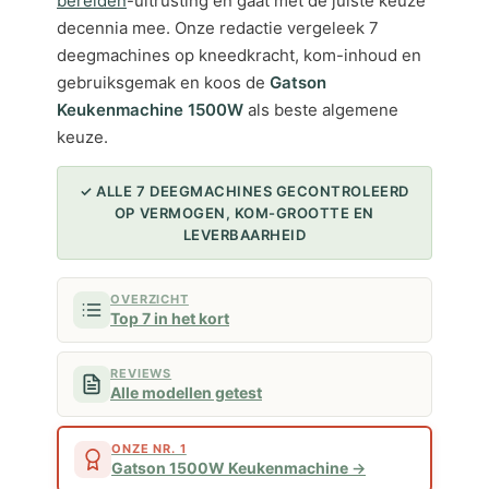
bereiden
-uitrusting en gaat met de juiste keuze
decennia mee. Onze redactie vergeleek 7
deegmachines op kneedkracht, kom-inhoud en
gebruiksgemak en koos de
Gatson
Keukenmachine 1500W
als beste algemene
keuze.
✓ ALLE 7 DEEGMACHINES GECONTROLEERD
OP VERMOGEN, KOM-GROOTTE EN
LEVERBAARHEID
OVERZICHT
Top 7 in het kort
REVIEWS
Alle modellen getest
ONZE NR. 1
Gatson 1500W Keukenmachine