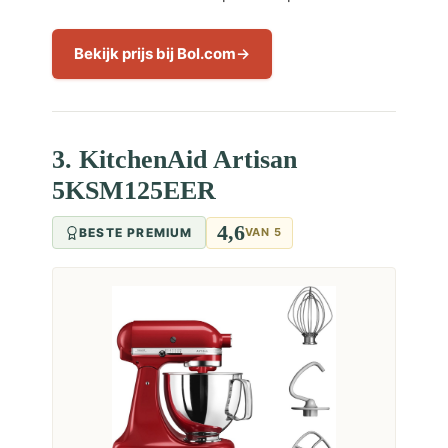
Bekijk prijs bij Bol.com
3. KitchenAid Artisan
5KSM125EER
4,6
BESTE PREMIUM
VAN 5