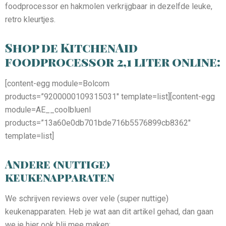
foodprocessor en hakmolen verkrijgbaar in dezelfde leuke,
retro kleurtjes.
Shop de KitchenAid
foodprocessor 2,1 liter online:
[content-egg module=Bolcom
products=”9200000109315031″ template=list][content-egg
module=AE__coolbluenl
products=”13a60e0db701bde716b5576899cb8362″
template=list]
Andere (nuttige)
keukenapparaten
We schrijven reviews over vele (super nuttige)
keukenapparaten. Heb je wat aan dit artikel gehad, dan gaan
we je hier ook blij mee maken: