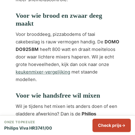
Voor wie brood en zwaar deeg
maakt
Voor brooddeeg, pizzabodems of taai
cakebeslag is rauw vermogen handig. De
DOMO
DO9258M
heeft 800 watt en draait moeiteloos
door waar lichtere mixers haperen. Wil je echt
grote hoeveelheden, kijk dan ook naar onze
keukenmixer-vergelijking
met staande
modellen.
Voor wie handsfree wil mixen
Wil je tijdens het mixen iets anders doen of een
gladdere afwerking? Dan is de
Philips
HR3745/00
met draaiende mengkom de fijnste
ONZE TOPKEUZE
Check prijs
Philips Viva HR3741/00
keuze. Voor wie echt vaak deeg maakt is een