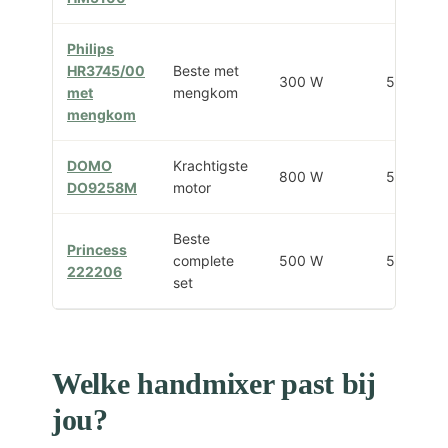
Philips
HR3745/00
Beste met
300 W
5 + turbo
met
mengkom
mengkom
DOMO
Krachtigste
800 W
5 + turbo
DO9258M
motor
Beste
Princess
complete
500 W
5 + turbo
222206
set
Welke handmixer past bij
jou?