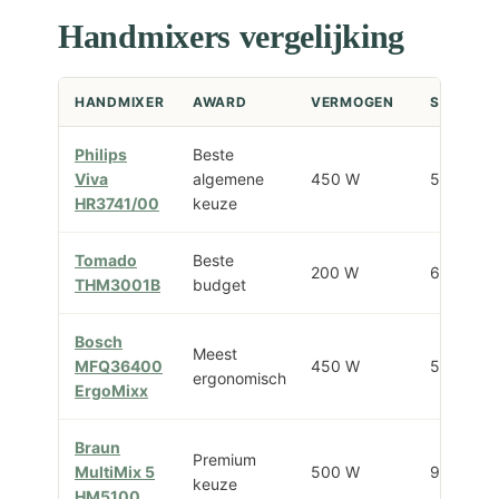
Handmixers vergelijking
HANDMIXER
AWARD
VERMOGEN
SNELHED
Philips
Beste
Viva
algemene
450 W
5 + turbo
HR3741/00
keuze
Tomado
Beste
200 W
6 + turbo
THM3001B
budget
Bosch
Meest
MFQ36400
450 W
5 + turbo
ergonomisch
ErgoMixx
Braun
Premium
MultiMix 5
500 W
9 + turbo
keuze
HM5100