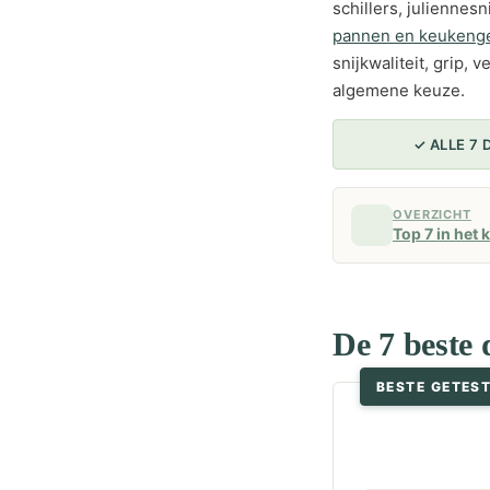
schillers, juliennes
pannen en keukenge
snijkwaliteit, grip,
algemene keuze.
✓ ALLE 7
OVERZICHT
Top 7 in het 
De 7 beste 
BESTE GETES