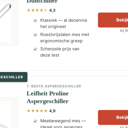
Dunschiller
4,3
Bekijk
Klassiek — al decennia
het origineel
bij 
Roestvrijstalen mes met
ergonomische greep
Scherpste prijs van
deze test
GESCHILLER
7. BESTE ASPERGESCHILLER
Leifheit Proline
Aspergeschiller
4,9
Bekijk
Meebewegend mes —
ideaal voor asperges
bij 