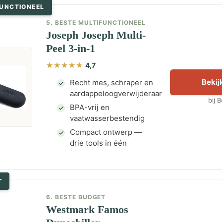
FUNCTIONEEL
5. BESTE MULTIFUNCTIONEEL
Joseph Joseph Multi-
Peel 3-in-1
4,7
Bekijk
Recht mes, schraper en
aardappeloogverwijderaar
bij 
BPA-vrij en
vaatwasserbestendig
Compact ontwerp —
drie tools in één
T
6. BESTE BUDGET
Westmark Famos