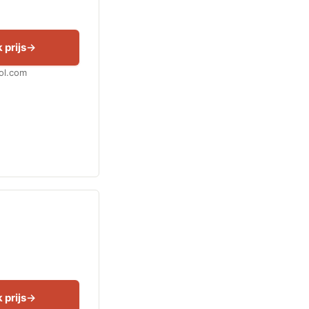
 prijs
Bol.com
 prijs