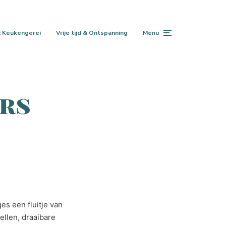
 Keukengerei
Vrije tijd & Ontspanning
Menu
ers
es een fluitje van
ellen, draaibare