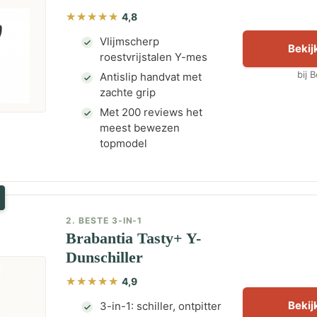
4,8
Vlijmscherp
Bekijk
roestvrijstalen Y-mes
bij 
Antislip handvat met
zachte grip
Met 200 reviews het
meest bewezen
topmodel
2. BESTE 3-IN-1
Brabantia Tasty+ Y-
Dunschiller
4,9
Bekijk
3-in-1: schiller, ontpitter