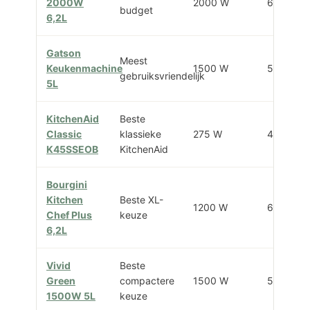
2000W
2000 W
6,2 L
budget
6,2L
Gatson
Meest
Keukenmachine
1500 W
5 L
gebruiksvriendelijk
5L
KitchenAid
Beste
Classic
klassieke
275 W
4,3 L
K45SSEOB
KitchenAid
Bourgini
Kitchen
Beste XL-
1200 W
6,2 L
Chef Plus
keuze
6,2L
Vivid
Beste
Green
compactere
1500 W
5 L
1500W 5L
keuze