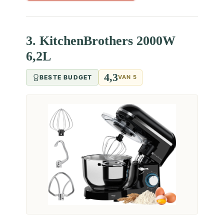
3. KitchenBrothers 2000W
6,2L
4,3
BESTE BUDGET
VAN 5