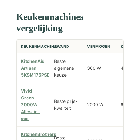
Keukenmachines
vergelijking
KEUKENMACHINE
AWARD
VERMOGEN
KOMINH
KitchenAid
Beste
Artisan
algemene
300 W
4,8 L
5KSM175PSE
keuze
Vivid
Green
Beste prijs-
2000W
2000 W
6,2 L
kwaliteit
Alles-in-
een
KitchenBrothers
Beste