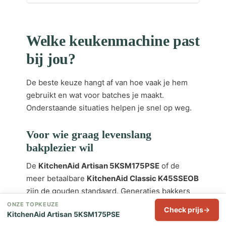
Welke keukenmachine past
bij jou?
De beste keuze hangt af van hoe vaak je hem
gebruikt en wat voor batches je maakt.
Onderstaande situaties helpen je snel op weg.
Voor wie graag levenslang
bakplezier wil
De
KitchenAid Artisan 5KSM175PSE
of de
meer betaalbare
KitchenAid Classic K45SSEOB
zijn de gouden standaard. Generaties bakkers
zweren bij KitchenAid — planetaire
ONZE TOPKEUZE
Check prijs
KitchenAid Artisan 5KSM175PSE
kneedtechniek, gietijzeren bouw en uitbreidbaar