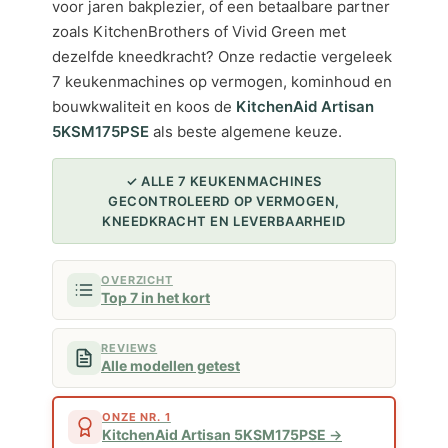
voor jaren bakplezier, of een betaalbare partner
zoals KitchenBrothers of Vivid Green met
dezelfde kneedkracht? Onze redactie vergeleek
7 keukenmachines op vermogen, kominhoud en
bouwkwaliteit en koos de
KitchenAid Artisan
5KSM175PSE
als beste algemene keuze.
✓ ALLE 7 KEUKENMACHINES
GECONTROLEERD OP VERMOGEN,
KNEEDKRACHT EN LEVERBAARHEID
OVERZICHT
Top 7 in het kort
REVIEWS
Alle modellen getest
ONZE NR. 1
KitchenAid Artisan 5KSM175PSE