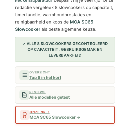
keukenapparatuur
bespaart hij je veel tijd. Onze
redactie vergeleek 8 slowcookers op capaciteit,
timerfunctie, warmhoudprestaties en
reinigbaarheid en koos de
MOA SC65
Slowcooker
als beste algemene keuze.
✓ ALLE 8 SLOWCOOKERS GECONTROLEERD
OP CAPACITEIT, GEBRUIKSGEMAK EN
LEVERBAARHEID
OVERZICHT
Top 8 in het kort
REVIEWS
Alle modellen getest
ONZE NR. 1
MOA SC65 Slowcooker