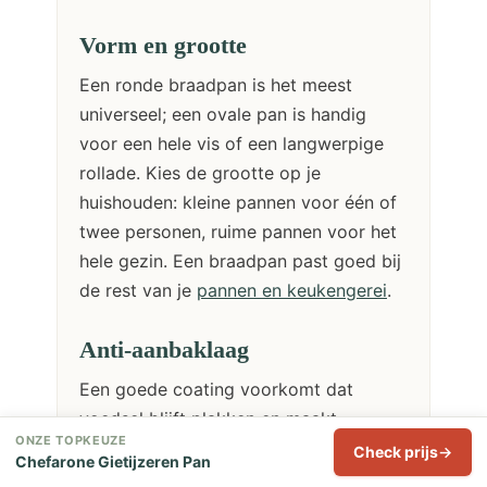
Vorm en grootte
Een ronde braadpan is het meest
universeel; een ovale pan is handig
voor een hele vis of een langwerpige
rollade. Kies de grootte op je
huishouden: kleine pannen voor één of
twee personen, ruime pannen voor het
hele gezin. Een braadpan past goed bij
de rest van je
pannen en keukengerei
.
Anti-aanbaklaag
Een goede coating voorkomt dat
voedsel blijft plakken en maakt
ONZE TOPKEUZE
schoonmaken makkelijker. Let op een
Check prijs
Chefarone Gietijzeren Pan
veilige, PFAS-vrije laag. Geëmailleerd