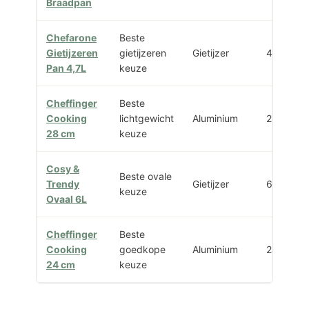
Braadpan
Chefarone
Beste
Gietijzeren
gietijzeren
Gietijzer
4,7 liter
Pan 4,7L
keuze
Cheffinger
Beste
Cooking
lichtgewicht
Aluminium
28 cm
28 cm
keuze
Cosy &
Beste ovale
Trendy
Gietijzer
6 liter
keuze
Ovaal 6L
Cheffinger
Beste
Cooking
goedkope
Aluminium
24 cm
24 cm
keuze