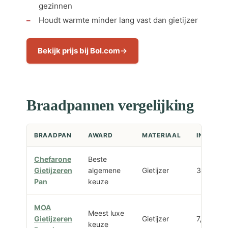
gezinnen
Houdt warmte minder lang vast dan gietijzer
Bekijk prijs bij Bol.com
Braadpannen vergelijking
BRAADPAN
AWARD
MATERIAAL
INHOUD
Chefarone
Beste
Gietijzeren
algemene
Gietijzer
3,5 liter
Pan
keuze
MOA
Meest luxe
Gietijzeren
Gietijzer
7,2 liter
keuze