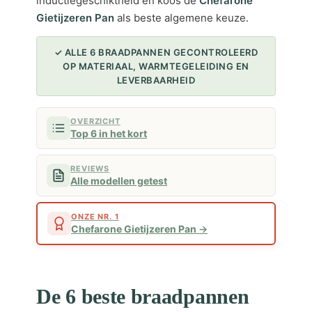
inductiegeschiktheid en koos de
Chefarone
Gietijzeren Pan
als beste algemene keuze.
✓ ALLE 6 BRAADPANNEN GECONTROLEERD
OP MATERIAAL, WARMTEGELEIDING EN
LEVERBAARHEID
OVERZICHT
Top 6 in het kort
REVIEWS
Alle modellen getest
ONZE NR. 1
Chefarone Gietijzeren Pan
De 6 beste braadpannen