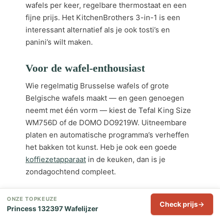
wafels per keer, regelbare thermostaat en een
fijne prijs. Het KitchenBrothers 3-in-1 is een
interessant alternatief als je ook tosti’s en
panini’s wilt maken.
Voor de wafel-enthousiast
Wie regelmatig Brusselse wafels of grote
Belgische wafels maakt — en geen genoegen
neemt met één vorm — kiest de Tefal King Size
WM756D of de DOMO DO9219W. Uitneembare
platen en automatische programma’s verheffen
het bakken tot kunst. Heb je ook een goede
koffiezetapparaat
in de keuken, dan is je
zondagochtend compleet.
Voor kinderfeestjes en grote
ONZE TOPKEUZE
Check prijs
Princess 132397 Wafelijzer
groepen