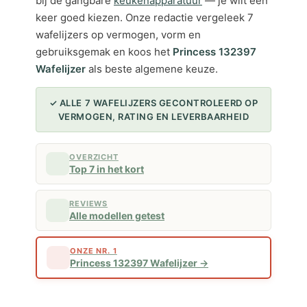
bij de gangbare
keukenapparatuur
— je wilt één
keer goed kiezen. Onze redactie vergeleek 7
wafelijzers op vermogen, vorm en
gebruiksgemak en koos het
Princess 132397
Wafelijzer
als beste algemene keuze.
✓ ALLE 7 WAFELIJZERS GECONTROLEERD OP
VERMOGEN, RATING EN LEVERBAARHEID
OVERZICHT
Top 7 in het kort
REVIEWS
Alle modellen getest
ONZE NR. 1
Princess 132397 Wafelijzer