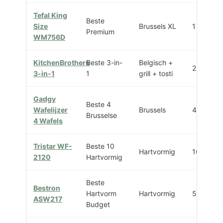
Tefal King
Beste
Size
Brussels XL
1 groot
Premium
WM756D
KitchenBrothers
Beste 3-in-
Belgisch +
2
3-in-1
1
grill + tosti
Gadgy
Beste 4
Wafelijzer
Brussels
4
Brusselse
4 Wafels
Tristar WF-
Beste 10
Hartvormig
10
2120
Hartvormig
Beste
Bestron
Hartvorm
Hartvormig
5
ASW217
Budget