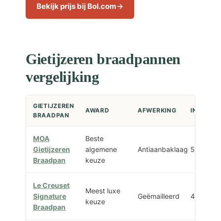
Bekijk prijs bij Bol.com
Gietijzeren braadpannen
vergelijking
GIETIJZEREN
AWARD
AFWERKING
INHOUD
BRAADPAN
MOA
Beste
Gietijzeren
algemene
Antiaanbaklaag
5,7 L
Braadpan
keuze
Le Creuset
Meest luxe
Signature
Geëmailleerd
4,2 L
keuze
Braadpan